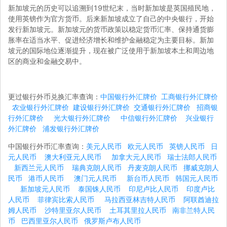
新加坡元的历史可以追溯到19世纪末，当时新加坡是英国殖民地，
使用英镑作为官方货币。后来新加坡成立了自己的中央银行，开始
发行新加坡元。新加坡元的货币政策以稳定货币汇率、保持通货膨
胀率在适当水平、促进经济增长和维护金融稳定为主要目标。新加
坡元的国际地位逐渐提升，现在被广泛使用于新加坡本土和周边地
区的商业和金融交易中。
更过银行外币兑换汇率查询：
中国银行外汇牌价
工商银行外汇牌价
农业银行外汇牌价
建设银行外汇牌价
交通银行外汇牌价
招商银
行外汇牌价
光大银行外汇牌价
中信银行外汇牌价
兴业银行
外汇牌价
浦发银行外汇牌价
中国银行外币汇率查询：
美元人民币
欧元人民币
英镑人民币
日
元人民币
澳大利亚元人民币
加拿大元人民币
瑞士法郎人民币
新西兰元人民币
瑞典克朗人民币
丹麦克朗人民币
挪威克朗人
民币
港币人民币
澳门元人民币
新台币人民币
韩国元人民币
新加坡元人民币
泰国铢人民币
印尼卢比人民币
印度卢比
人民币
菲律宾比索人民币
马拉西亚林吉特人民币
阿联酋迪拉
姆人民币
沙特里亚尔人民币
土耳其里拉人民币
南非兰特人民
币
巴西里亚尔人民币
俄罗斯卢布人民币