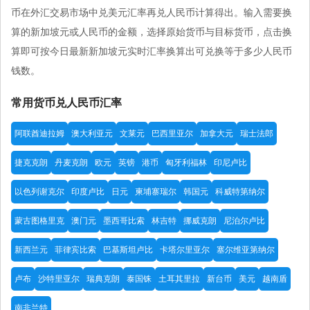
币在外汇交易市场中兑美元汇率再兑人民币计算得出。输入需要换
算的新加坡元或人民币的金额，选择原始货币与目标货币，点击换
算即可按今日最新新加坡元实时汇率换算出可兑换等于多少人民币
钱数。
常用货币兑人民币汇率
阿联酋迪拉姆
澳大利亚元
文莱元
巴西里亚尔
加拿大元
瑞士法郎
捷克克朗
丹麦克朗
欧元
英镑
港币
匈牙利福林
印尼卢比
以色列谢克尔
印度卢比
日元
柬埔寨瑞尔
韩国元
科威特第纳尔
蒙古图格里克
澳门元
墨西哥比索
林吉特
挪威克朗
尼泊尔卢比
新西兰元
菲律宾比索
巴基斯坦卢比
卡塔尔里亚尔
塞尔维亚第纳尔
卢布
沙特里亚尔
瑞典克朗
泰国铢
土耳其里拉
新台币
美元
越南盾
南非兰特