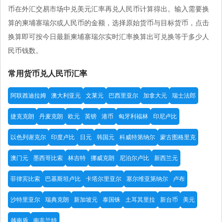
币在外汇交易市场中兑美元汇率再兑人民币计算得出。输入需要换
算的柬埔寨瑞尔或人民币的金额，选择原始货币与目标货币，点击
换算即可按今日最新柬埔寨瑞尔实时汇率换算出可兑换等于多少人
民币钱数。
常用货币兑人民币汇率
阿联酋迪拉姆
澳大利亚元
文莱元
巴西里亚尔
加拿大元
瑞士法郎
捷克克朗
丹麦克朗
欧元
英镑
港币
匈牙利福林
印尼卢比
以色列谢克尔
印度卢比
日元
韩国元
科威特第纳尔
蒙古图格里克
澳门元
墨西哥比索
林吉特
挪威克朗
尼泊尔卢比
新西兰元
菲律宾比索
巴基斯坦卢比
卡塔尔里亚尔
塞尔维亚第纳尔
卢布
沙特里亚尔
瑞典克朗
新加坡元
泰国铢
土耳其里拉
新台币
美元
越南盾
南非兰特