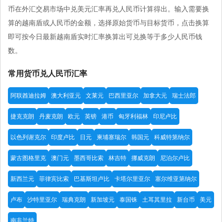
币在外汇交易市场中兑美元汇率再兑人民币计算得出。输入需要换
算的越南盾或人民币的金额，选择原始货币与目标货币，点击换算
即可按今日最新越南盾实时汇率换算出可兑换等于多少人民币钱
数。
常用货币兑人民币汇率
阿联酋迪拉姆
澳大利亚元
文莱元
巴西里亚尔
加拿大元
瑞士法郎
捷克克朗
丹麦克朗
欧元
英镑
港币
匈牙利福林
印尼卢比
以色列谢克尔
印度卢比
日元
柬埔寨瑞尔
韩国元
科威特第纳尔
蒙古图格里克
澳门元
墨西哥比索
林吉特
挪威克朗
尼泊尔卢比
新西兰元
菲律宾比索
巴基斯坦卢比
卡塔尔里亚尔
塞尔维亚第纳尔
卢布
沙特里亚尔
瑞典克朗
新加坡元
泰国铢
土耳其里拉
新台币
美元
南非兰特